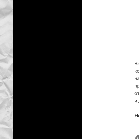
В
к
н
п
о
и
Н