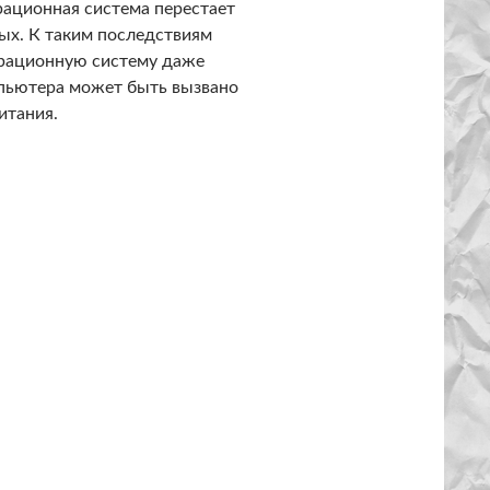
рационная система перестает
ых. К таким последствиям
перационную систему даже
мпьютера может быть вызвано
итания.
 питания привести к зависанию компьютера?