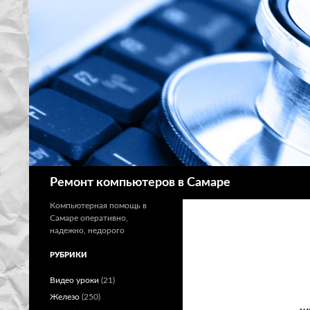
Поиск
Ремонт компьютеров в Самаре
Компьютерная помощь в
Самаре оперативно,
надежно, недорого
РУБРИКИ
Видео уроки
(21)
Железо
(250)