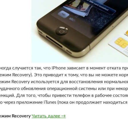
ногда случается так, что iPhone зависает в момент отката п
режим Recovery). Это приводит к тому, что вы не можете но
ежим Recovery используется для восстановления нормально
еудачного обновления операционной системы или при некор
ункций. Для того, чтобы привести телефон в рабочее состоя
го через приложение iTunes (пока он продолжает находиться 
Что делать, если iPhone завис 
ежим Recovery
Читать далее
→