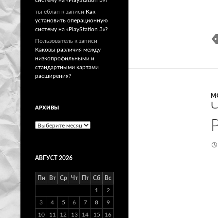
ты еблан
к записи
Как
установить операционную
систему на «PlayStation 3»?
Пользователь
к записи
Каковы различия между
низкопрофильными и
стандартными картами
расширения?
М
АРХИВЫ
Архивы
АВГУСТ 2026
Пн
Вт
Ср
Чт
Пт
Сб
Вс
1
2
3
4
5
6
7
8
9
10
11
12
13
14
15
16