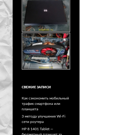
СВЕЖИЕ ЗАПИСИ
Как сэкономить мобильный
трафик смартфона или
планшета
3 метода улучшения Wi-Fi
сети роутера
HP 8 1401 Tablet —
бюджетный планшет за