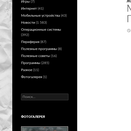
Ж
Игры
(7)
Интернет
(41)
Мобильные устройства
(43)
Новости
(1 583)
Операционные системы
(392)
Периферия
(87)
Полезные программы
(8)
Полезные советы
(16)
Программы
(285)
Разное
(11)
Фотогалерея
(1)
Найти:
ФОТОГАЛЕРЕЯ