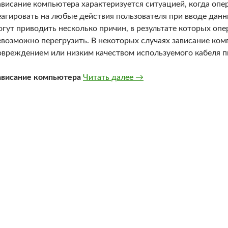
ависание компьютера характеризуется ситуацией, когда опе
еагировать на любые действия пользователя при вводе данн
огут приводить несколько причин, в результате которых о
евозможно перегрузить. В некоторых случаях зависание ко
овреждением или низким качеством используемого кабеля п
Может ли плохой кабель
ависание компьютера
Читать далее
→