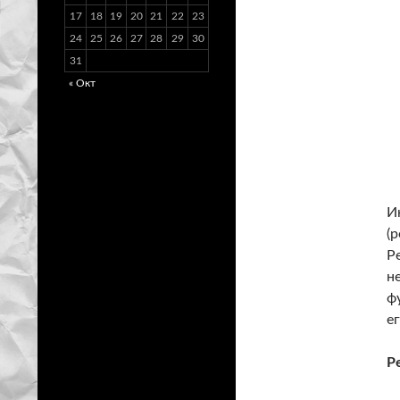
17
18
19
20
21
22
23
24
25
26
27
28
29
30
31
« Окт
И
(
Р
н
ф
е
Р