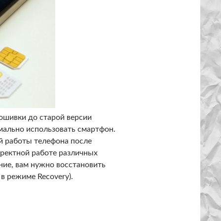
рошивки до старой версии
рмально использовать смартфон.
й работы телефона после
ректной работе различных
ние, вам нужно восстановить
в режиме Recovery).
в режиме Recovery?