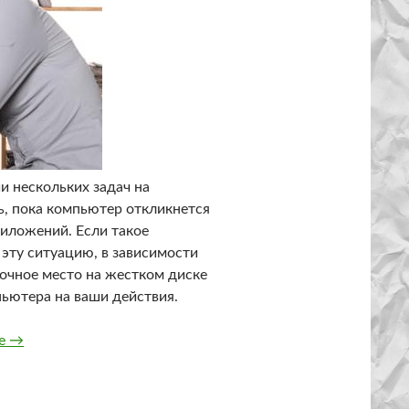
и нескольких задач на
, пока компьютер откликнется
иложений. Если такое
 эту ситуацию, в зависимости
очное место на жестком диске
ьютера на ваши действия.
По какой причине компьютер может зависать при перекл
ее
→