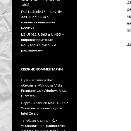
З
180$
р
Dell Latitude 13 — ноутбук
м
для школьника в
водонепроницаемом
н
корпусе
п
LG UM65, UB65 и UM95 —
широкоформатные
З
мониторы с высоким
разрешением
СВЕЖИЕ КОММЕНТАРИИ
Путин
к записи
Как
обновить «Windows Vista
Premium» до «Windows Vista
Ultimate»?
Сергей
к записи
MSI J1800i с
2-ядерным процессором
Intel Celeron
ты еблан
к записи
Как
установить операционную
систему на «PlayStation 3»?