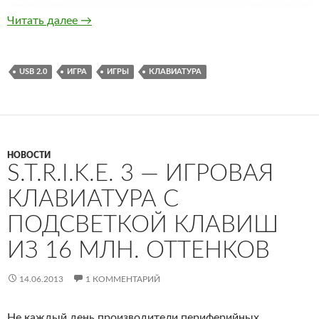
Delux T21 — новая геймерская клавиатура от 
Читать далее
→
USB 2.0
ИГРА
ИГРЫ
КЛАВИАТУРА
НОВОСТИ
S.T.R.I.K.E. 3 — ИГРОВАЯ
КЛАВИАТУРА С
ПОДСВЕТКОЙ КЛАВИШ
ИЗ 16 МЛН. ОТТЕНКОВ
14.06.2013
1 КОММЕНТАРИЙ
Не каждый день производители периферийных