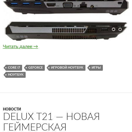
Veloce — игровой ноутбук с “тонким” корпус
Читать далее
→
CORE I7
GEFORCE
ИГРОВОЙ НОУТБУК
ИГРЫ
НОУТБУК
НОВОСТИ
DELUX T21 — НОВАЯ
ГЕЙМЕРСКАЯ