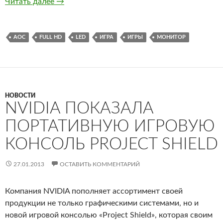
AOC предлагает геймерам свой новый мони
Читать далее
→
AOC
FULL HD
LED
ИГРА
ИГРЫ
МОНИТОР
НОВОСТИ
NVIDIA ПОКАЗАЛА
ПОРТАТИВНУЮ ИГРОВУЮ
КОНСОЛЬ PROJECT SHIELD
27.01.2013
ОСТАВИТЬ КОММЕНТАРИЙ
Компания NVIDIA пополняет ассортимент своей
продукции не только графическими системами, но и
новой игровой консолью «Project Shield», которая своим