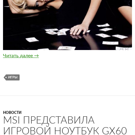
Виртуальные игровые автоматы пришли на з
Читать далее
→
ИГРЫ
НОВОСТИ
MSI ПРЕДСТАВИЛА
ИГРОВОЙ НОУТБУК GX60