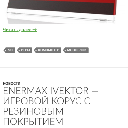
MSI AG2712A — игровой моноблок на Intel C
Читать далее
→
MSI
ИГРЫ
КОМПЬЮТЕР
МОНОБЛОК
НОВОСТИ
ENERMAX IVEKTOR —
ИГРОВОЙ КОРУС С
РЕЗИНОВЫМ
ПОКРЫТИЕМ