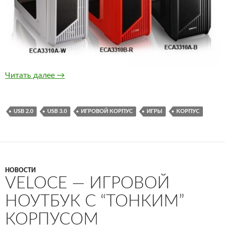
Enermax iVektor — игровой корус с резинов
Читать далее
→
USB 2.0
USB 3.0
ИГРОВОЙ КОРПУС
ИГРЫ
КОРПУС
НОВОСТИ
VELOCE — ИГРОВОЙ
НОУТБУК С “ТОНКИМ”
КОРПУСОМ