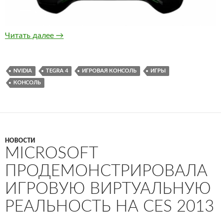
NVIDIA показала портативную игровую консол
Читать далее
→
NVIDIA
TEGRA 4
ИГРОВАЯ КОНСОЛЬ
ИГРЫ
КОНСОЛЬ
НОВОСТИ
MICROSOFT
ПРОДЕМОНСТРИРОВАЛА
ИГРОВУЮ ВИРТУАЛЬНУЮ
РЕАЛЬНОСТЬ НА CES 2013