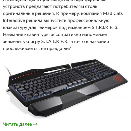
устройств предлагают потребителям столь
оригинальные решения. К примеру, компания Mad Cats
Interactive решила выпустить профессиональную
клавиатуру для геймеров под названием S.T.R.I.K.E. 3.
Название клавиатуры ассоциативно напоминает
знаменитую игру S.T.A.L.K.E.R., что-то в названии
прослеживается, не правда ли?
S.T.R.I.K.E. 3 — игровая клавиатура с подсве
Читать далее
→