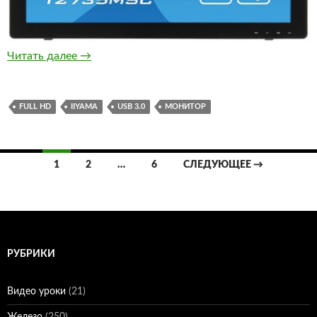
iiyama ProLite T2735MSC — монитор с подде
Читать далее
→
FULL HD
IIYAMA
USB 3.0
МОНИТОР
Навигация
1
2
…
6
СЛЕДУЮЩЕЕ →
по
записям
РУБРИКИ
Видео уроки
(21)