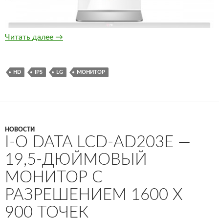
LG UM65, UB65 и UM95 — широкоформатные
Читать далее
→
HD
IPS
LG
МОНИТОР
НОВОСТИ
I-O DATA LCD-AD203E —
19,5-ДЮЙМОВЫЙ
МОНИТОР С
РАЗРЕШЕНИЕМ 1600 X
900 ТОЧЕК