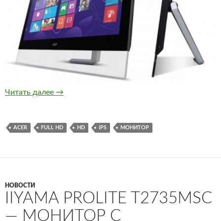
Новая линейка мониторов Acer с IPS-матриц
Читать далее
→
ACER
FULL HD
HD
IPS
МОНИТОР
НОВОСТИ
IIYAMA PROLITE T2735MSC
— МОНИТОР С