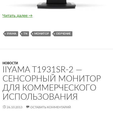
iiyama ProLite P2252HS — монитор со стекля
Читать далее
→
IIYAMA
TN
МОНИТОР
ОБУЧЕНИЕ
НОВОСТИ
IIYAMA T1931SR-2 —
СЕНСОРНЫЙ МОНИТОР
ДЛЯ КОММЕРЧЕСКОГО
ИСПОЛЬЗОВАНИЯ
26.10.2013
ОСТАВИТЬ КОММЕНТАРИЙ