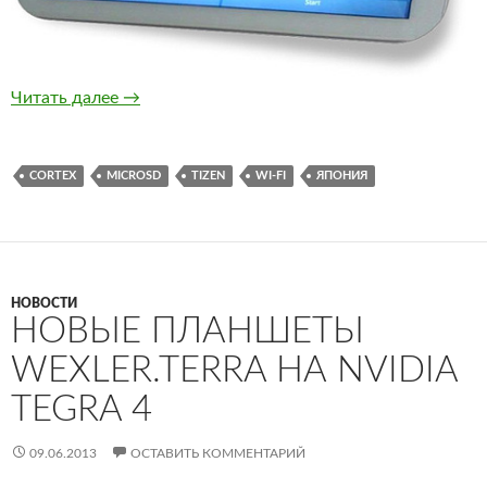
Новый японский планшет на ОС Tizen
Читать далее
→
CORTEX
MICROSD
TIZEN
WI-FI
ЯПОНИЯ
НОВОСТИ
НОВЫЕ ПЛАНШЕТЫ
WEXLER.TERRA НА NVIDIA
TEGRA 4
09.06.2013
ОСТАВИТЬ КОММЕНТАРИЙ