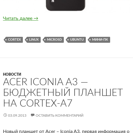
Rikomagic Cloudsto MK802IV LE — мини-ПК н
Читать далее
→
CORTEX
LINUX
MICROSD
UBUNTU
МИНИ-ПК
НОВОСТИ
ACER ICONIA A3 —
БЮДЖЕТНЫЙ ПЛАНШЕТ
НА CORTEX-A7
03.09.2013
ОСТАВИТЬ КОММЕНТАРИЙ
Новый планшет от Acer – Iconia A3, первая информация о