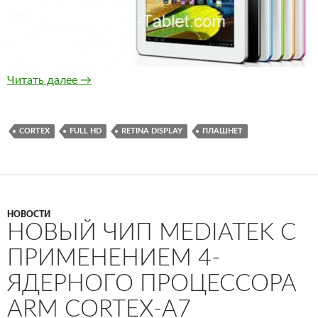
Китайский планшет Ainol с экраном Retina за
Читать далее
→
CORTEX
FULL HD
RETINA DISPLAY
ПЛАШНЕТ
НОВОСТИ
НОВЫЙ ЧИП MEDIATEK С
ПРИМЕНЕНИЕМ 4-
ЯДЕРНОГО ПРОЦЕССОРА
ARM CORTEX-A7