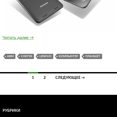
Lenovo планирует потеснить конкурентов в
Читать далее
→
ARM
CORTEX
LENOVO
КОМПЬЮТЕР
ПЛАНШЕТ
Навигация
1
2
СЛЕДУЮЩЕЕ →
по
записям
РУБРИКИ