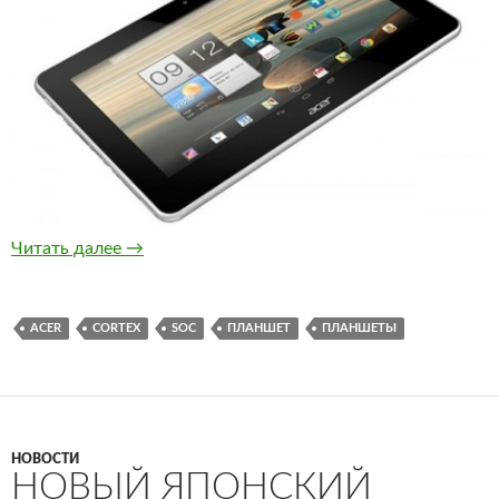
Acer Iconia A3 — бюджетный планшет на Cor
Читать далее
→
ACER
CORTEX
SOC
ПЛАНШЕТ
ПЛАНШЕТЫ
НОВОСТИ
НОВЫЙ ЯПОНСКИЙ