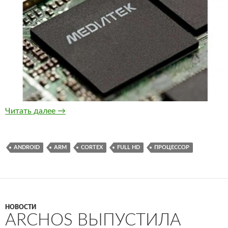
Новый чип MediaTek с применением 4-ядерн
Читать далее
→
ANDROID
ARM
CORTEX
FULL HD
ПРОЦЕССОР
НОВОСТИ
ARCHOS ВЫПУСТИЛА