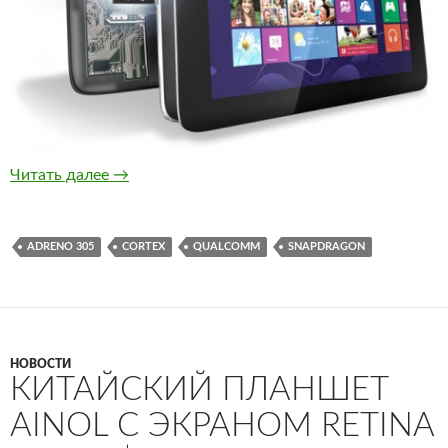
Qualcomm показала бюджетные мобильные п
Читать далее
→
ADRENO 305
CORTEX
QUALCOMM
SNAPDRAGON
НОВОСТИ
КИТАЙСКИЙ ПЛАНШЕТ
AINOL С ЭКРАНОМ RETINA