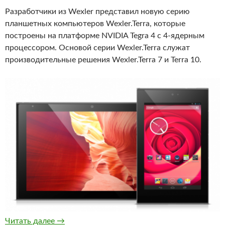
Разработчики из Wexler представил новую серию
планшетных компьютеров Wexler.Terra, которые
построены на платформе NVIDIA Tegra 4 с 4-ядерным
процессором. Основой серии Wexler.Terra служат
производительные решения Wexler.Terra 7 и Terra 10.
Новые планшеты Wexler.Terra на Nvidia Tegra
Читать далее
→