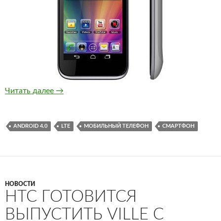
ZTE объявила о выпуске Grand X LTE
Читать далее
→
ANDROID 4.0
LTE
МОБИЛЬНЫЙ ТЕЛЕФОН
СМАРТФОН
НОВОСТИ
HTC ГОТОВИТСЯ
ВЫПУСТИТЬ VILLE C