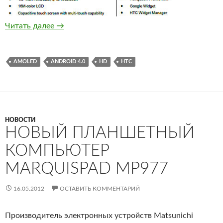
HTC готовится выпустить Ville C
Читать далее
→
AMOLED
ANDROID 4.0
HD
HTC
НОВОСТИ
НОВЫЙ ПЛАНШЕТНЫЙ
КОМПЬЮТЕР
MARQUISPAD MP977
16.05.2012
ОСТАВИТЬ КОММЕНТАРИЙ
Производитель электронных устройств Matsunichi