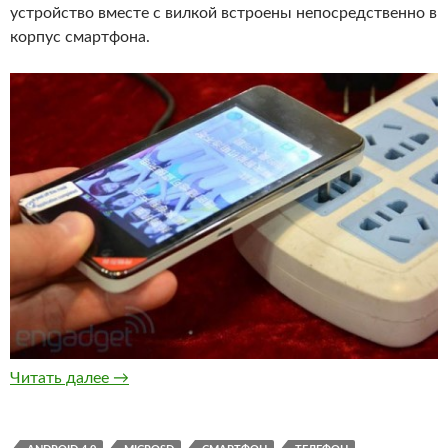
устройство вместе с вилкой встроены непосредственно в
корпус смартфона.
Daxian N100i — смартфон со встроенной зар
Читать далее
→