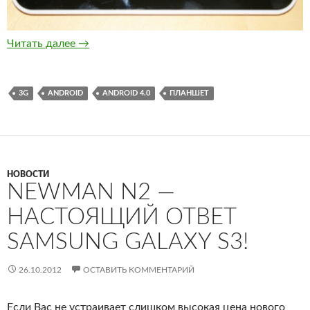
Планшет Aakash 2 обойдется студентам Инд
Читать далее
→
3G
ANDROID
ANDROID 4.0
ПЛАНШЕТ
НОВОСТИ
NEWMAN N2 —
НАСТОЯЩИЙ ОТВЕТ
SAMSUNG GALAXY S3!
26.10.2012
ОСТАВИТЬ КОММЕНТАРИЙ
Если Вас не устраивает слишком высокая цена нового