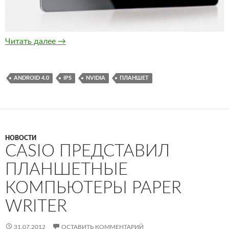
Читайте подробнее об Olipad 3 на компьют
Читать далее
→
ANDROID 4.0
IPS
NVIDIA
ПЛАНШЕТ
НОВОСТИ
CASIO ПРЕДСТАВИЛ
ПЛАНШЕТНЫЕ
КОМПЬЮТЕРЫ PAPER
WRITER
31.07.2012
ОСТАВИТЬ КОММЕНТАРИЙ