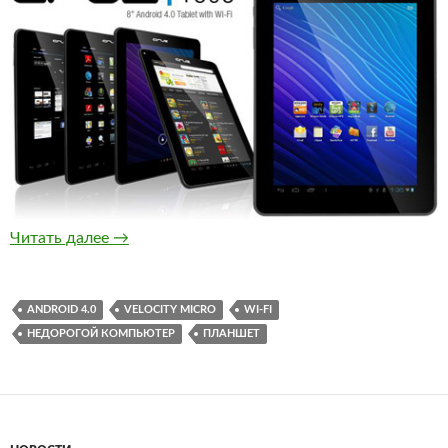
Velocity Micro Cruz T508 засветился на офиц
Читать далее
→
ANDROID 4.0
VELOCITY MICRO
WI-FI
НЕДОРОГОЙ КОМПЬЮТЕР
ПЛАНШЕТ