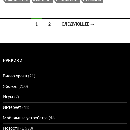
ANDROID 4.0
MICROSD
СМАРТФОН
ТЕЛЕФОН
Навигация
1
2
СЛЕДУЮЩЕЕ →
по
записям
РУБРИКИ
Видео уроки
(21)
Железо
(250)
Игры
(7)
Интернет
(41)
Мобильные устройства
(43)
Новости
(1 583)