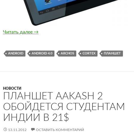
Archos выпустила планшет с размером экран
Читать далее
→
ANDROID
ANDROID 4.0
ARCHOS
CORTEX
ПЛАНШЕТ
НОВОСТИ
ПЛАНШЕТ AAKASH 2
ОБОЙДЕТСЯ СТУДЕНТАМ
ИНДИИ В 21$
13.11.2012
ОСТАВИТЬ КОММЕНТАРИЙ