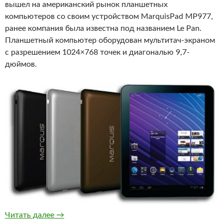
вышел на американский рынок планшетных
компьютеров со своим устройством MarquisPad MP977,
ранее компания была известна под названием Le Pan.
Планшетный компьютер оборудован мультитач-экраном
с разрешением 1024×768 точек и диагональю 9,7-
дюймов.
Новый планшетный компьютер MarquisPad 
Читать далее
→