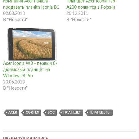
Компания Acer начала
Планшет Acer Iconia Tab
продавать планitn Iconia B1
A200 появится в России
02.03.2013
20.12.2011
В "Новости"
В "Новости"
Acer Iconia W3 - первый 8-
дюймовый планшет на
Windows 8 Pro
20.05.2013
В "Новости"
ACER
CORTEX
SOC
ПЛАНШЕТ
ПЛАНШЕТЫ
Навигация
ПРЕДЫДУЩАЯ ЗАПИСЬ