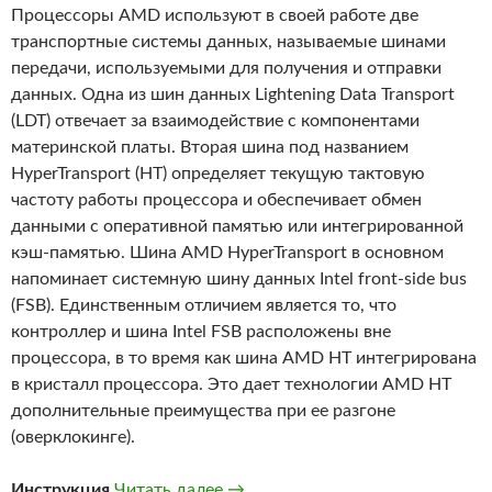
Процессоры AMD используют в своей работе две
транспортные системы данных, называемые шинами
передачи, используемыми для получения и отправки
данных. Одна из шин данных Lightening Data Transport
(LDT) отвечает за взаимодействие с компонентами
материнской платы. Вторая шина под названием
HyperTransport (HT) определяет текущую тактовую
частоту работы процессора и обеспечивает обмен
данными с оперативной памятью или интегрированной
кэш-памятью. Шина AMD HyperTransport в основном
напоминает системную шину данных Intel front-side bus
(FSB). Единственным отличием является то, что
контроллер и шина Intel FSB расположены вне
процессора, в то время как шина AMD HT интегрирована
в кристалл процессора. Это дает технологии AMD HT
дополнительные преимущества при ее разгоне
(оверклокинге).
Как разогнать шину данных AMD
Инструкция
Читать далее
→