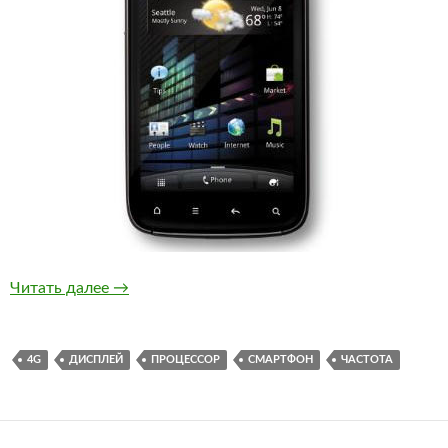
Сенсация, HTC Sensation 4G
Читать далее
→
4G
ДИСПЛЕЙ
ПРОЦЕССОР
СМАРТФОН
ЧАСТОТА