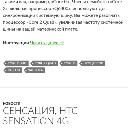
такими как, например, «Core i5». Члены семейства «Core
2», включая процессор «Q6400», используют для
синхронизации системную шину. Вы можете разогнать
процессор «Core 2 Quad», увеличивая частоту системной
шины на вашей материнской плате.
Как разогнать процессор «Core 
Инструкции
Читать далее
→
CORE 2 DUO
CORE 2 QUAD
CORE I5
ПРОЦЕССОР
РАЗГОН
ЧАСТОТА
НОВОСТИ
СЕНСАЦИЯ, HTC
SENSATION 4G