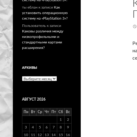
ты еблан
к записи
Как
установить операционную
систему на «PlayStation 3»?
Пользователь
к записи
Каковы различия между
низкопрофильными и
стандартными картами
Р
расширения?
н
с
АРХИВЫ
Архивы
АВГУСТ 2026
Пн
Вт
Ср
Чт
Пт
Сб
Вс
1
2
3
4
5
6
7
8
9
10
11
12
13
14
15
16