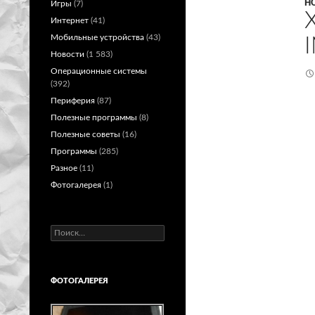
Н
Игры
(7)
Интернет
(41)
Мобильные устройства
(43)
Новости
(1 583)
Операционные системы
(392)
Периферия
(87)
Полезные программы
(8)
Полезные советы
(16)
Программы
(285)
Разное
(11)
Фотогалерея
(1)
Найти:
ФОТОГАЛЕРЕЯ