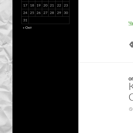
17
18
19
20
21
22
23
24
25
26
27
28
29
30
31
Ч
« Окт
О