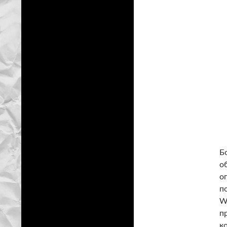
Б
о
о
п
W
п
к