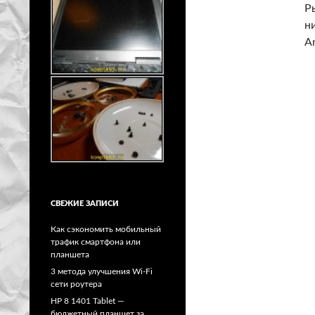
Р
н
A
СВЕЖИЕ ЗАПИСИ
Как сэкономить мобильный
трафик смартфона или
планшета
3 метода улучшения Wi-Fi
сети роутера
HP 8 1401 Tablet —
бюджетный планшет за