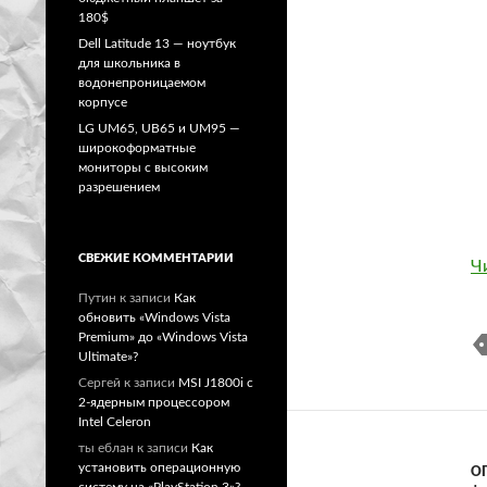
180$
Dell Latitude 13 — ноутбук
для школьника в
водонепроницаемом
корпусе
LG UM65, UB65 и UM95 —
широкоформатные
мониторы с высоким
разрешением
СВЕЖИЕ КОММЕНТАРИИ
Ч
Путин
к записи
Как
обновить «Windows Vista
Premium» до «Windows Vista
Ultimate»?
Сергей
к записи
MSI J1800i с
2-ядерным процессором
Intel Celeron
ты еблан
к записи
Как
установить операционную
О
систему на «PlayStation 3»?