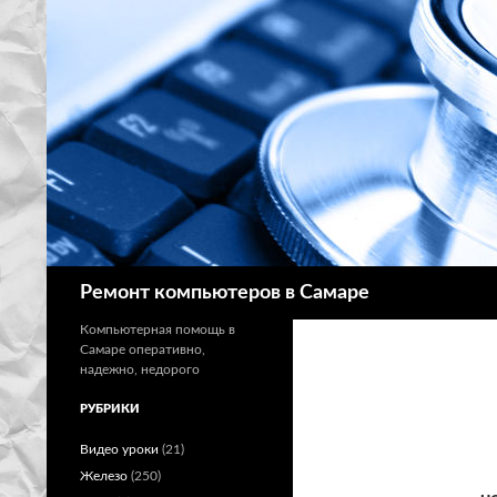
Поиск
Ремонт компьютеров в Самаре
Компьютерная помощь в
Самаре оперативно,
надежно, недорого
РУБРИКИ
Видео уроки
(21)
Железо
(250)