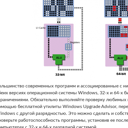
ольшинство современных программ и ассоциированные с ни
беих версиях операционной системы Windows, 32-х и 64-х б
граничениями. Обязательно выполняйте проверку любимых
омощью бесплатной утилиты Windows Upgrade Advisor, пере
indows с другой разрядностью. Это можно сделать и собст
роверьте работоспособность программы, установив ее посл
омпьютерах с 32-х и 64-х разрядной системой.