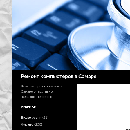
Поиск
Ремонт компьютеров в Самаре
Компьютерная помощь в
Самаре оперативно,
надежно, недорого
РУБРИКИ
Видео уроки
(21)
Железо
(250)