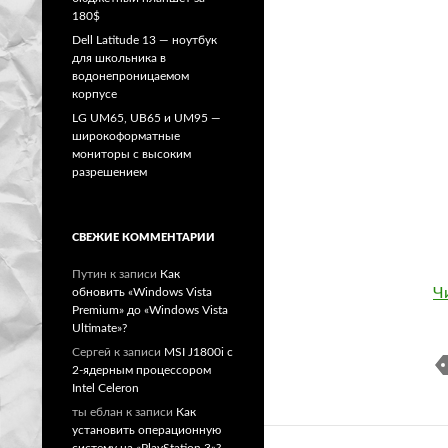
180$
Dell Latitude 13 — ноутбук
для школьника в
водонепроницаемом
корпусе
LG UM65, UB65 и UM95 —
широкоформатные
мониторы с высоким
разрешением
СВЕЖИЕ КОММЕНТАРИИ
Путин
к записи
Как
Ч
обновить «Windows Vista
Premium» до «Windows Vista
Ultimate»?
Сергей
к записи
MSI J1800i с
2-ядерным процессором
Intel Celeron
ты еблан
к записи
Как
установить операционную
систему на «PlayStation 3»?