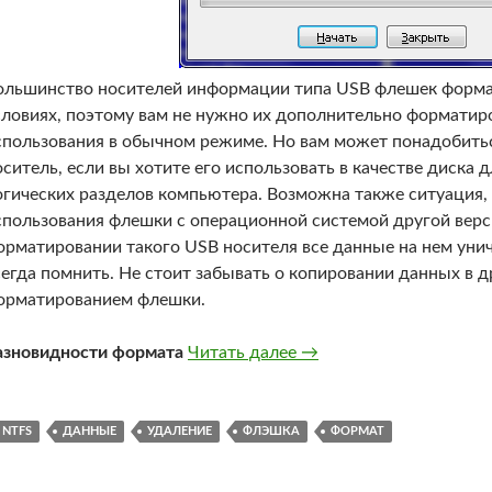
ольшинство носителей информации типа USB флешек форма
словиях, поэтому вам не нужно их дополнительно форматир
спользования в обычном режиме. Но вам может понадобить
оситель, если вы хотите его использовать в качестве диска 
огических разделов компьютера. Возможна также ситуация,
спользования флешки с операционной системой другой вер
орматировании такого USB носителя все данные на нем уни
сегда помнить. Не стоит забывать о копировании данных в д
орматированием флешки.
Что произойдет с данн
азновидности формата
Читать далее
→
NTFS
ДАННЫЕ
УДАЛЕНИЕ
ФЛЭШКА
ФОРМАТ