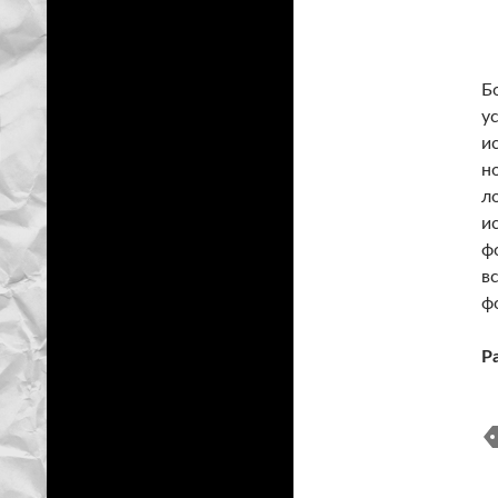
Б
у
и
н
л
и
ф
в
ф
Р