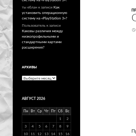
ты еблан
к записи
Как
П
установить операционную
систему на «PlayStation 3»?
Пользователь
к записи
Каковы различия между
низкопрофильными и
стандартными картами
расширения?
АРХИВЫ
Архивы
АВГУСТ 2026
Пн
Вт
Ср
Чт
Пт
Сб
Вс
1
2
3
4
5
6
7
8
9
П
10
11
12
13
14
15
16