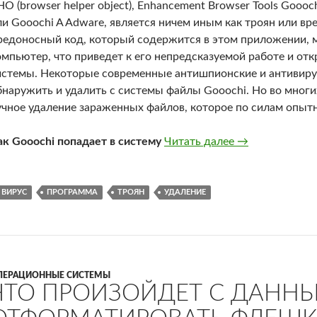
HO (browser helper object), Enhancement Browser Tools Goooc
ли Gooochi A Adware, является ничем иным как троян или в
редоносный код, который содержится в этом приложении,
омпьютер, что приведет к его непредсказуемой работе и от
истемы. Некоторые современные антишпионские и антивир
бнаружить и удалить с системы файлы Gooochi. Но во многи
учное удаление зараженных файлов, которое по силам опы
Gooochi Browse
ак Gooochi попадает в систему
Читать далее
→
ВИРУС
ПРОГРАММА
ТРОЯН
УДАЛЕНИЕ
ПЕРАЦИОННЫЕ СИСТЕМЫ
ЧТО ПРОИЗОЙДЕТ С ДАННЫ