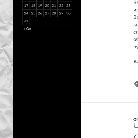
B
17
18
19
20
21
22
23
и
24
25
26
27
28
29
30
В
31
к
« Окт
с
о
р
К
О