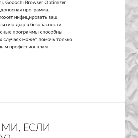
hi, Gooochi Browser Optimizer
редоносная программа.
 может инфицировать ваш
крытию дыр в безопасности
усные программы способны
х случаях может помочь только
тным профессионалам.
r Tools
МИ, ЕСЛИ