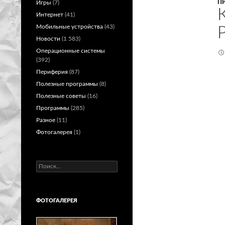
П
Игры
(7)
Интернет
(41)
Мобильные устройства
(43)
Новости
(1 583)
Операционные системы
(392)
Периферия
(87)
Полезные программы
(8)
Полезные советы
(16)
Программы
(285)
Разное
(11)
Фотогалерея
(1)
Найти:
ФОТОГАЛЕРЕЯ