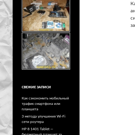
К
а
с
з
СВЕЖИЕ ЗАПИСИ
Как сэкономить мобильный
трафик смартфона или
планшета
3 метода улучшения Wi-Fi
сети роутера
HP 8 1401 Tablet —
бюджетный планшет за