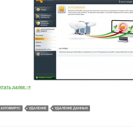
Как удалить avast с компьютера, работающий м
итать далее
→
АНТИВИРУС
УДАЛЕНИЕ
УДАЛЕНИЕ ДАННЫХ