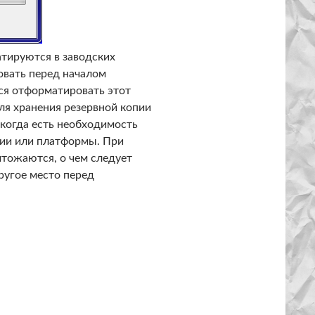
тируются в заводских
овать перед началом
ся отформатировать этот
для хранения резервной копии
 когда есть необходимость
сии или платформы. При
чтожаются, о чем следует
ругое место перед
ыми, если отформатировать флешку?