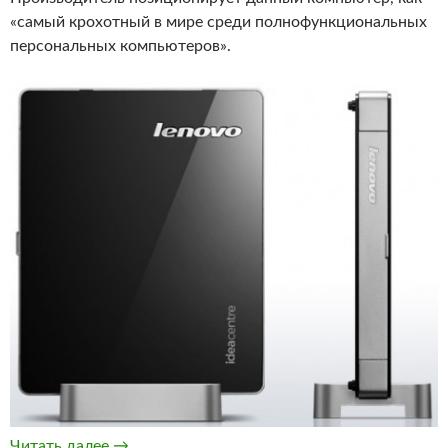
«самый крохотный в мире среди полнофункциональных
персональных компьютеров».
IdeaCentre Q190 — Самый маленький полноф
Читать далее
→