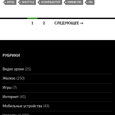
INTEL
SHUTTLE
КОМПЬЮТЕР
МИНИ-ПК
ПК
Навигация
1
2
СЛЕДУЮЩЕЕ →
по
записям
РУБРИКИ
Видео уроки
(21)
Железо
(250)
Игры
(7)
Интернет
(41)
Мобильные устройства
(43)