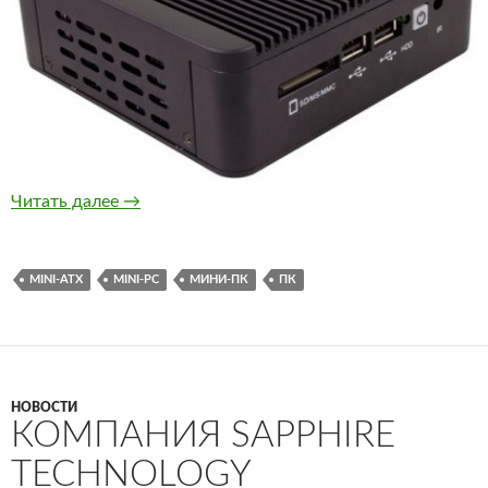
Habey представила новый мини-ПК
Читать далее
→
MINI-ATX
MINI-PC
МИНИ-ПК
ПК
НОВОСТИ
КОМПАНИЯ SAPPHIRE
TECHNOLOGY