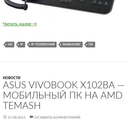
IP-телефоны KX-NT500 — новые IP-телефоны
Читать далее
→
HD
IP
IP-ТЕЛЕФОНИЯ
PANASONIC
ПК
НОВОСТИ
ASUS VIVOBOOK X102BA —
МОБИЛЬНЫЙ ПК НА AMD
TEMASH
17.08.2013
ОСТАВИТЬ КОММЕНТАРИЙ