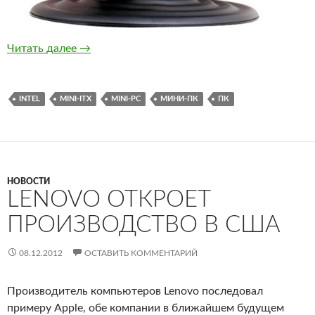
Компания Sapphire Technology предствила 
Читать далее
→
INTEL
MINI-ITX
MINI-PC
МИНИ-ПК
ПК
НОВОСТИ
LENOVO ОТКРОЕТ
ПРОИЗВОДСТВО В США
08.12.2012
ОСТАВИТЬ КОММЕНТАРИЙ
Производитель компьютеров Lenovo последовал
примеру Apple, обе компании в ближайшем будущем