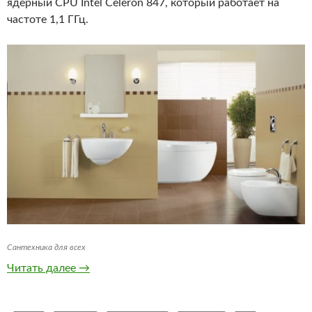
ядерный CPU Intel Celeron 847, который работает на
частоте 1,1 ГГц.
Сантехника для всех
Shuttle DS47 — мини-ПУ на Intel Celeron 847 
Читать далее
→