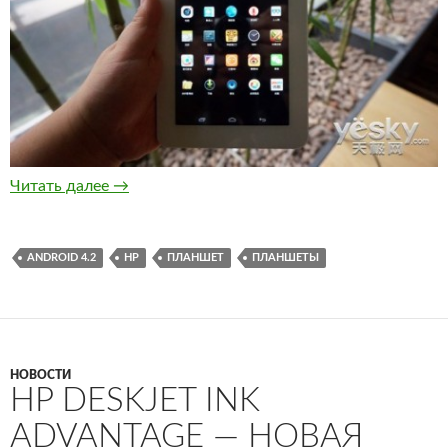
3 новых модели планшетов HP Compaq 7, 7+ 
Читать далее
→
ANDROID 4.2
HP
ПЛАНШЕТ
ПЛАНШЕТЫ
НОВОСТИ
HP DESKJET INK
ADVANTAGE — НОВАЯ