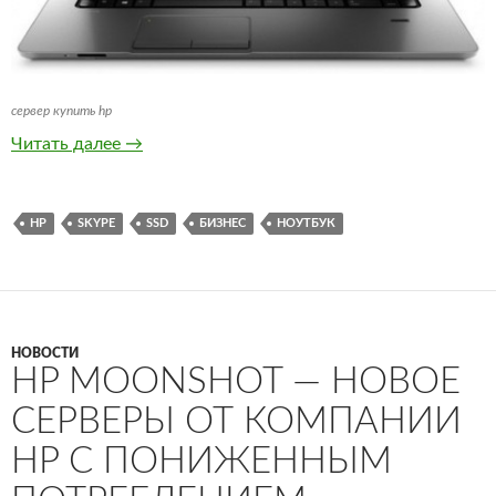
сервер купить hp
HP ProBook 400 — недорогая линейка бизнес
Читать далее
→
HP
SKYPE
SSD
БИЗНЕС
НОУТБУК
НОВОСТИ
HP MOONSHOT — НОВОЕ
СЕРВЕРЫ ОТ КОМПАНИИ
HP С ПОНИЖЕННЫМ