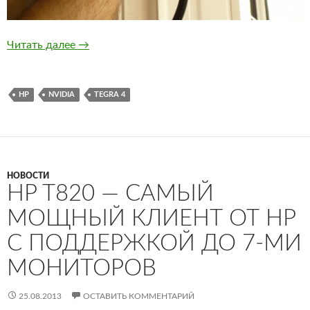
HP Slate 8 Pro — новый бюджетный планшет 
Читать далее
→
HP
NVIDIA
TEGRA 4
НОВОСТИ
HP T820 — САМЫЙ
МОЩНЫЙ КЛИЕНТ ОТ HP
С ПОДДЕРЖКОЙ ДО 7-МИ
МОНИТОРОВ
25.08.2013
ОСТАВИТЬ КОММЕНТАРИЙ