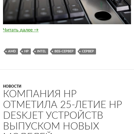
HP Moonshot — новое серверы от компании 
Читать далее
→
AMD
HP
INTEL
ВЕБ-СЕРВЕР
СЕРВЕР
НОВОСТИ
КОМПАНИЯ HP
ОТМЕТИЛА 25-ЛЕТИЕ HP
DESKJET УСТРОЙСТВ
ВЫПУСКОМ НОВЫХ