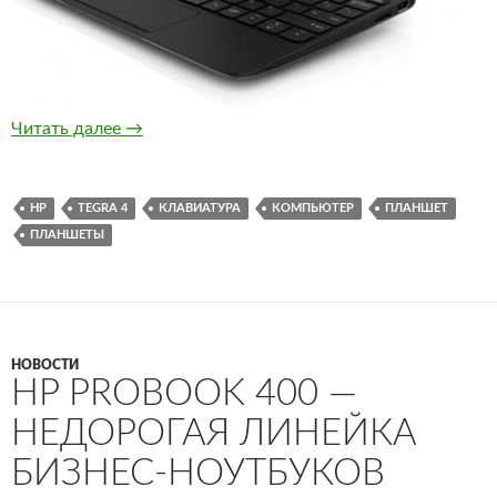
HP Slatebook x2 появился в продаже за 480
Читать далее
→
HP
TEGRA 4
КЛАВИАТУРА
КОМПЬЮТЕР
ПЛАНШЕТ
ПЛАНШЕТЫ
НОВОСТИ
HP PROBOOK 400 —
НЕДОРОГАЯ ЛИНЕЙКА
БИЗНЕС-НОУТБУКОВ