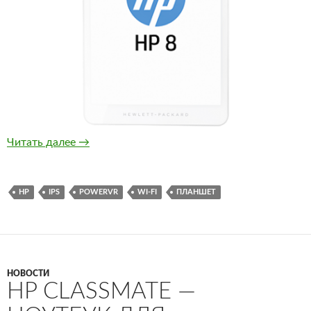
HP 8 1401 Tablet — бюджетный планшет за 1
Читать далее
→
HP
IPS
POWERVR
WI-FI
ПЛАНШЕТ
НОВОСТИ
HP CLASSMATE —