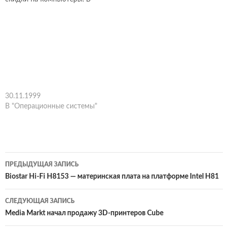
магазине, Вам предложат
купить не только
компьютер, но и
лицензионную
операционную систему. Тут
возникнет вопрос, тратить
деньги на лицензионную
операционную систему или
лучше эти деньги вложить
30.11.1999
в более дорогостоящие
В "Операционные системы"
комплектующие
компьютера. В последнее…
Навигация
ПРЕДЫДУЩАЯ ЗАПИСЬ
по
Biostar Hi-Fi H8153 — материнская плата на платформе Intel H81
записям
СЛЕДУЮЩАЯ ЗАПИСЬ
Media Markt начал продажу 3D-принтеров Cube