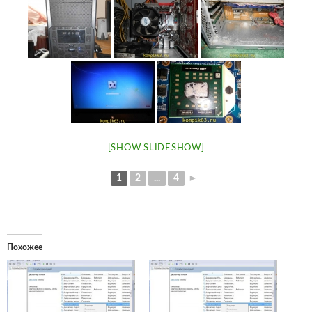
[SHOW SLIDESHOW]
1
2
...
4
►
Похожее