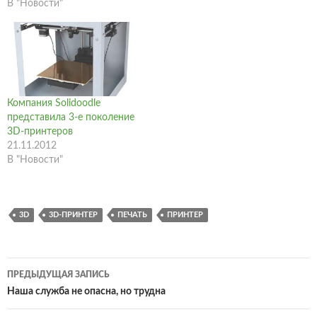
Aficio SP 100. Новая
В "Новости"
линейка черно-белых
лазерных принтеров
состоит из 3-х устройств:
Aficio SP 100, а также из 2-х
многофункциональных
устройств: Aficio SP 100SU
и Aficio SP 100SF
Компания Solidoodle
(устройство оснащено
представила 3-е поколение
функцией факса).…
3D-принтеров
21.11.2012
В "Новости"
3D
3D-ПРИНТЕР
ПЕЧАТЬ
ПРИНТЕР
Навигация
ПРЕДЫДУЩАЯ ЗАПИСЬ
по
Наша служба не опасна, но трудна