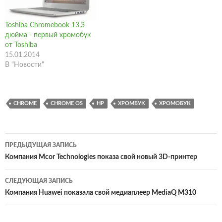
Toshiba Chromebook 13,3
дюйма - первый хромобук
от Toshiba
15.01.2014
В "Новости"
CHROME
CHROME OS
HP
ХРОМБУК
ХРОМОБУК
Навигация
ПРЕДЫДУЩАЯ ЗАПИСЬ
по
Компания Mcor Technologies показа свой новый 3D-принтер
записям
СЛЕДУЮЩАЯ ЗАПИСЬ
Компания Huawei показала свой медиаплеер MediaQ M310