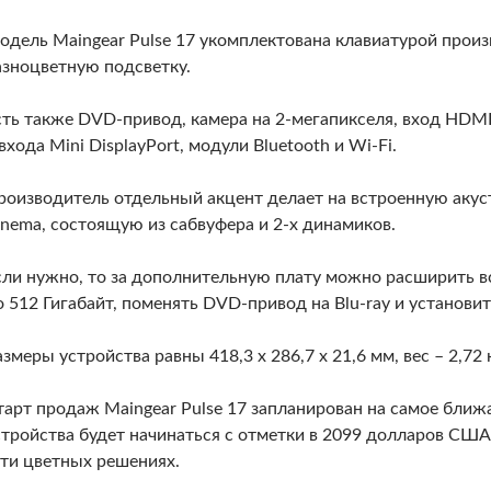
одель Maingear Pulse 17 укомплектована клавиатурой произ
азноцветную подсветку.
сть также DVD-привод, камера на 2-мегапикселя, вход HDMI,
входа Mini DisplayPort, модули Bluetooth и Wi-Fi.
роизводитель отдельный акцент делает на встроенную акусти
inema, состоящую из сабвуфера и 2-х динамиков.
сли нужно, то за дополнительную плату можно расширить 
о 512 Гигабайт, поменять DVD-привод на Blu-ray и установит
змеры устройства равны 418,3 x 286,7 x 21,6 мм, вес – 2,72 к
тарт продаж Maingear Pulse 17 запланирован на самое ближ
стройства будет начинаться с отметки в 2099 долларов США
-ти цветных решениях.