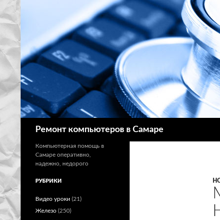
Поиск
Ремонт компьютеров в Самаре
Компьютерная помощь в
Самаре оперативно,
надежно, недорого
Н
РУБРИКИ
Видео уроки
(21)
Железо
(250)