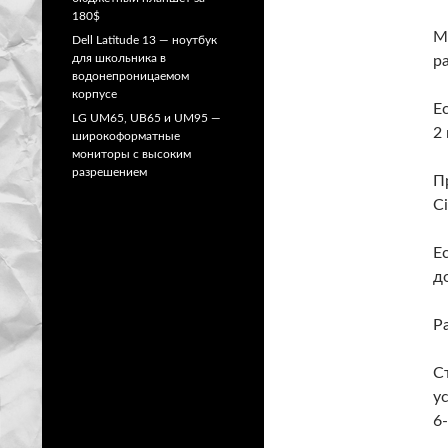
180$
М
Dell Latitude 13 — ноутбук
для школьника в
р
водонепроницаемом
корпусе
Е
LG UM65, UB65 и UM95 —
2 
широкоформатные
мониторы с высоким
разрешением
П
C
Е
д
Ра
С
у
6