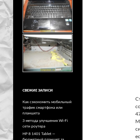
СВЕЖИЕ ЗАПИСИ
С
Как сэкономить мобильный
с
трафик смартфона или
планшета
4
3 метода улучшения Wi-Fi
М
сети роутера
с
HP 8 1401 Tablet —
е
бюджетный планшет за