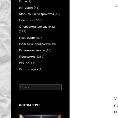
Игры
(7)
Интернет
(41)
Мобильные устройства
(43)
Новости
(1 583)
Операционные системы
(392)
Периферия
(87)
Полезные программы
(8)
Полезные советы
(16)
Программы
(285)
Разное
(11)
Фотогалерея
(1)
Найти:
У
п
ФОТОГАЛЕРЕЯ
с