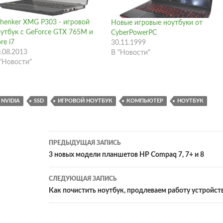
henker XMG P303 - игровой
Новые игровые ноутбуки от
утбук с GeForce GTX 765M и
CyberPowerPC
re i7
30.11.1999
.08.2013
В "Новости"
"Новости"
NVIDIA
SSD
ИГРОВОЙ НОУТБУК
КОМПЬЮТЕР
НОУТБУК
Навигация
ПРЕДЫДУЩАЯ ЗАПИСЬ
по
3 новых модели планшетов HP Compaq 7, 7+ и 8
записям
СЛЕДУЮЩАЯ ЗАПИСЬ
Как почистить ноутбук, продлеваем работу устройст