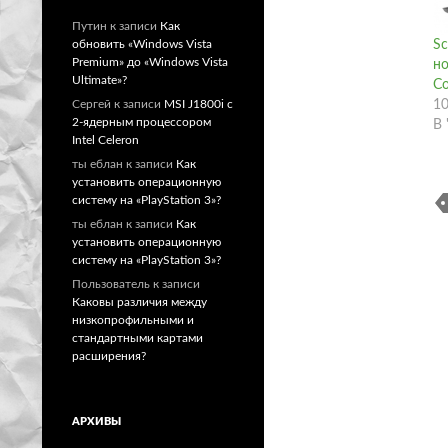
Путин
к записи
Как
обновить «Windows Vista
Sc
Premium» до «Windows Vista
но
Ultimate»?
Co
Сергей
к записи
MSI J1800i с
10
2-ядерным процессором
В 
Intel Celeron
ты еблан
к записи
Как
установить операционную
систему на «PlayStation 3»?
ты еблан
к записи
Как
установить операционную
систему на «PlayStation 3»?
Пользователь
к записи
Каковы различия между
низкопрофильными и
стандартными картами
расширения?
АРХИВЫ