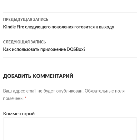
Содержит множество
программ для
Навигация
тестирования аппаратных
ПРЕДЫДУЩАЯ ЗАПИСЬ
частей компьютера.
по
Kindle Fire следующего поколения готовится к выходу
SiSoftware Sandra – эта
программа комплексно
записям
СЛЕДУЮЩАЯ ЗАПИСЬ
собирает всю
информацию…
Как использовать приложение DOSBox?
ДОБАВИТЬ КОММЕНТАРИЙ
Ваш адрес email не будет опубликован.
Обязательные поля
помечены
*
Комментарий