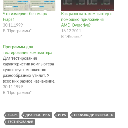
Что измеряет бенчмарк
Как разогнать компьютер с
Fraps?
помощью приложения
30.11.1999
AMD Overdrive?
В "Программы"
16.12.2011
В "Железо"
Программы для
тестирования компьютера
Для тестирования
характеристик компьютера
существует множество
разнообразных утилит. У
всех них разное назначение.
Ниже привожу список
30.11.1999
наиболее удобных и
В "Программы"
полезных программ для
проведения тестов
компьютера. PassMark
FRAPS
ДИАГНОСТИКА
ИГРА
ПРОИЗВОДИТЕЛЬНОСТЬ
Software – англоязычный
сайт посвященный
ТЕСТИРОВАНИЕ
диагностике компьютера.