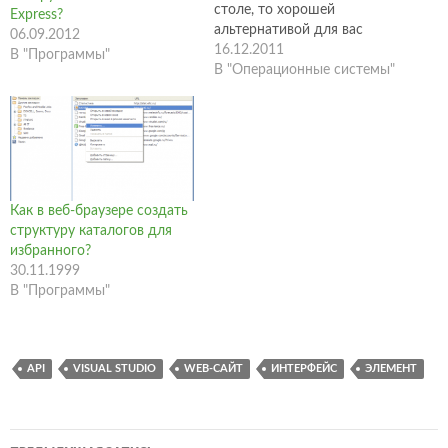
столе, то хорошей
Express?
альтернативой для вас
06.09.2012
может стать добавление
16.12.2011
В "Программы"
ссылки на это приложение
В "Операционные системы"
в контекстное меню,
которое открывается по
нажатию правой клавиши
мышки. Это избавит вас от
поиска ярлыка самой
востребованной
программы на рабочем
Как в веб-браузере создать
столе. Вы можете добавить
структуру каталогов для
ссылку на…
избранного?
30.11.1999
В "Программы"
API
VISUAL STUDIO
WEB-САЙТ
ИНТЕРФЕЙС
ЭЛЕМЕНТ
Навигация