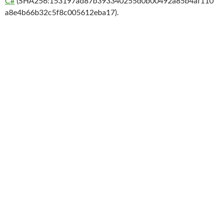
C#
(SHA256:153197ad87b393340255d0b00492a85b4af110
a8e4b66b32c5f8c005612eba17).