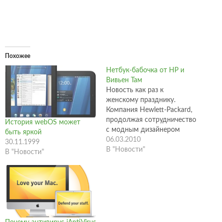
Похожее
Нетбук-бабочка от HP и
Вивьен Там
Новость как раз к
женскому празднику.
Компания Hewlett-Packard,
продолжая сотрудничество
История webOS может
с модным дизайнером
быть яркой
Вивьен Там, представила
06.03.2010
30.11.1999
оформленную по-новому
В "Новости"
В "Новости"
модель нетбука из серии
Mini 210. Новинка Mini 210
Vivienne Tam Edition
украшена изображениями
бабочек, имеет
исключительно элегантный
вид и предназначена для