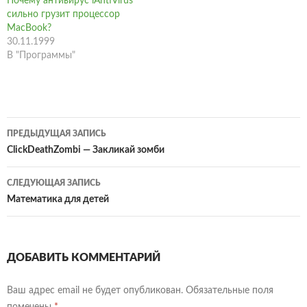
Почему антивирус iAntiVirus
такой целевой аудитории,
сильно грузит процессор
как дамы с развитым
MacBook?
вкусом. Нетбук имеет…
30.11.1999
В "Программы"
Навигация
ПРЕДЫДУЩАЯ ЗАПИСЬ
по
ClickDeathZombi — Закликай зомби
записям
СЛЕДУЮЩАЯ ЗАПИСЬ
Математика для детей
ДОБАВИТЬ КОММЕНТАРИЙ
Ваш адрес email не будет опубликован.
Обязательные поля
помечены
*